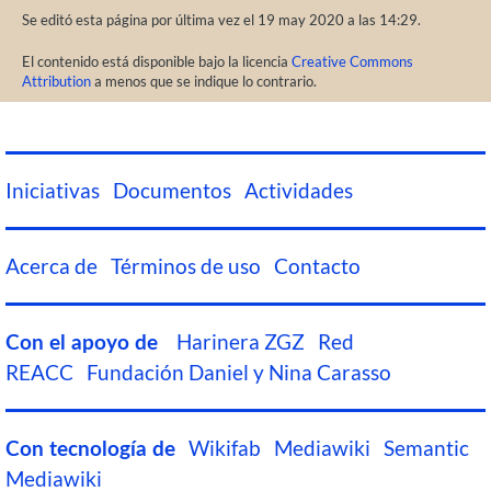
Se editó esta página por última vez el 19 may 2020 a las 14:29.
El contenido está disponible bajo la licencia
Creative Commons
Attribution
a menos que se indique lo contrario.
Iniciativas
Documentos
Actividades
Acerca de
Términos de uso
Contacto
Harinera ZGZ
Red
Con el apoyo de
REACC
Fundación Daniel y Nina Carasso
Wikifab
Mediawiki
Semantic
Con tecnología de
Mediawiki