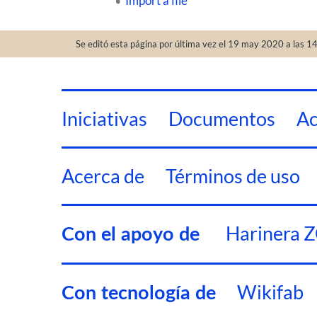
Import a file
Se editó esta página por última vez el 19 may 2020 a las 14
Iniciativas
Documentos
Ac
Acerca de
Términos de uso
Harinera 
Con el apoyo de
Wikifab
Con tecnología de