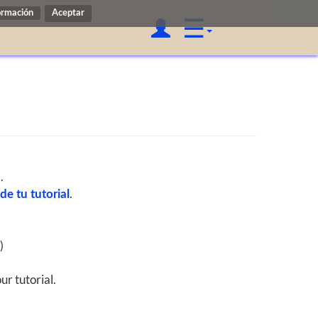
ormación
☰
.
.
e tu tutorial
)
ur tutorial.