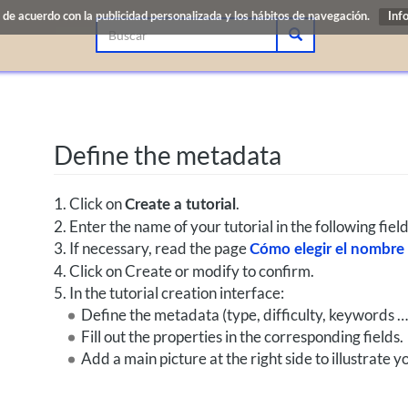
de acuerdo con la publicidad personalizada y los hábitos de navegación.
Inf
Define the metadata
1. Click on
.
Create a tutorial
2. Enter the name of your tutorial in the following field
3. If necessary, read the page
Cómo elegir el nombre d
4. Click on Create or modify to confirm.
5. In the tutorial creation interface:
Define the metadata (type, difficulty, keywords …
Fill out the properties in the corresponding fields.
Add a main picture at the right side to illustrate yo