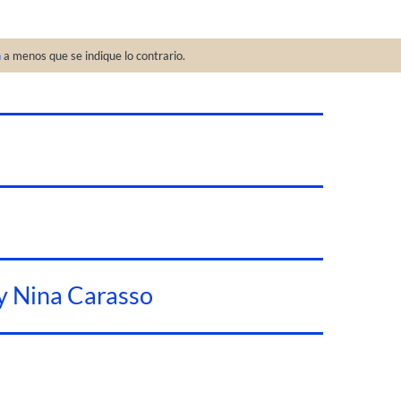
n
a menos que se indique lo contrario.
y Nina Carasso