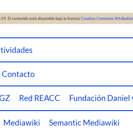
:29.
El contenido está disponible bajo la licencia
Creative Commons Attributio
tividades
Contacto
ZGZ
Red REACC
Fundación Daniel 
Mediawiki
Semantic Mediawiki