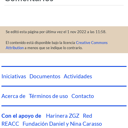
Se editó esta página por última vez el 1 nov 2022 a las 11:58.
El contenido está disponible bajo la licencia
Creative Commons
Attribution
a menos que se indique lo contrario.
Iniciativas
Documentos
Actividades
Acerca de
Términos de uso
Contacto
Harinera ZGZ
Red
Con el apoyo de
REACC
Fundación Daniel y Nina Carasso