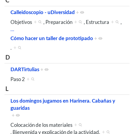
C
Calleidoscopio - uDiversidad
+
Objetivos
+
, Preparación
+
, Estructura
+
,
…
Cómo hacer un taller de prototipado
+
.
+
D
DARTirtulias
+
Paso 2
+
L
Los domingos jugamos en Harinera. Cabañas y
guaridas
+
Colocación de los materiales
+
, Bienvenida y explicación de la actividad.
+