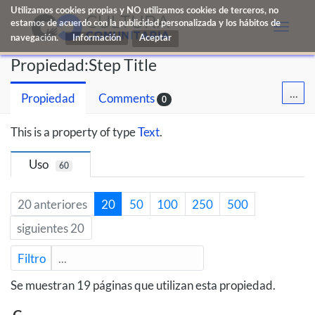
Utilizamos cookies propias y NO utilizamos cookies de terceros, no
estamos de acuerdo con la publicidad personalizada y los hábitos de
Toggle
navegación.
Información
naviga
Propiedad:Step Title
...
Propiedad
Comments
0
This is a property of type
Text
.
Uso
60
20 anteriores
20
50
100
250
500
siguientes 20
Filtro
Se muestran 19 páginas que utilizan esta propiedad.