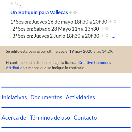
+
,
…
Un Botiquín para Vallecas
+
1ª Sesión: Jueves 26 de mayo 18h30 a 20h30
+
, 2ª Sesión: Sábado 28 Mayo 11h a 13h30
+
, 3ª Sesión: Jueves 2 Junio 18h30 a 20h30
+
,
…
Se editó esta página por última vez el 19 may 2020 a las 14:29.
El contenido está disponible bajo la licencia
Creative Commons
Attribution
a menos que se indique lo contrario.
Iniciativas
Documentos
Actividades
Acerca de
Términos de uso
Contacto