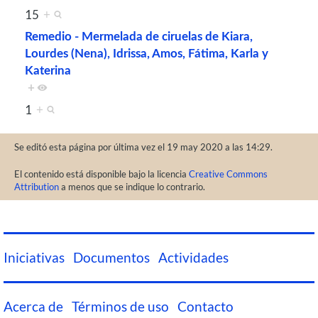
15
+
Remedio - Mermelada de ciruelas de Kiara,
Lourdes (Nena), Idrissa, Amos, Fátima, Karla y
Katerina
+
1
+
Se editó esta página por última vez el 19 may 2020 a las 14:29.
El contenido está disponible bajo la licencia
Creative Commons
Attribution
a menos que se indique lo contrario.
Iniciativas
Documentos
Actividades
Acerca de
Términos de uso
Contacto